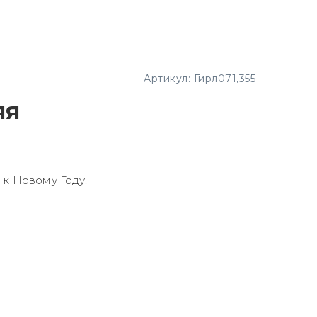
Артикул:
Гирл071,355
яя
 к Новому Году.